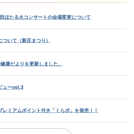
棚田ほたる火コンサートの会場変更について
について（新庄まつり）
の健康だよりを更新しました。
ーvol.3
プレミアムポイント付き「くらポ」を発売！！
況