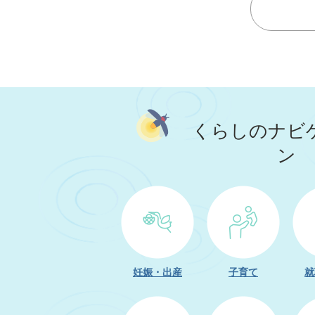
2026年06月23日
大蔵村立学校の
表について
2026年06月23日
大蔵村納涼花火
くらしのナビ
ン
2026年06月16日
大蔵村子育て支
1
枚
2026年06月05日
新やまがた就職
目
の
ス
妊娠・出産
子育て
就
ラ
イ
ド