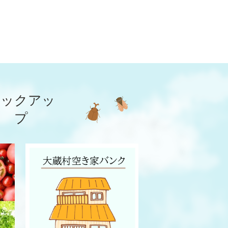
ピックアッ
プ
4
5
枚
枚
目
目
の
の
ス
ス
ラ
ラ
イ
イ
ド
ド