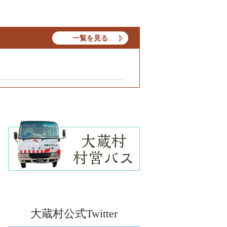
一覧を見る
大
蔵
村
村
営
バ
ス
大蔵村公式Twitter