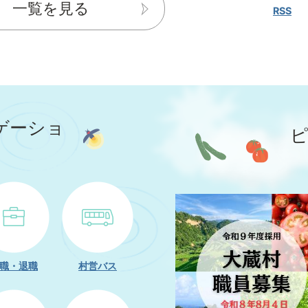
一覧を見る
RSS
教育職員に関する業務量管理・健康確保措置実施計画の公
大会
ゲーショ
援センター令和8年7月～9月の開放日を更新しました
2
3
枚
枚
促進奨学金返還支援事業
目
目
の
の
ス
ス
職・退職
村営バス
ラ
ラ
イ
イ
ド
ド