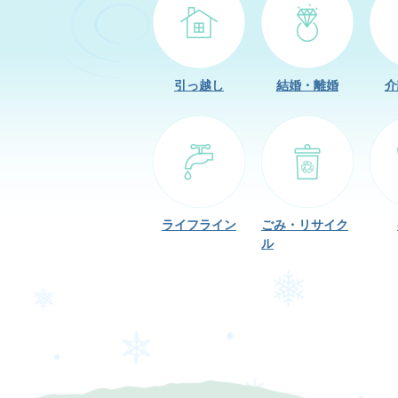
蔵村地域電子マネーくらポについ
大蔵村歴史アーカイブはこちらから
引っ越し
結婚・離婚
介
はこちらから
ライフライン
ごみ・
リサイク
ル