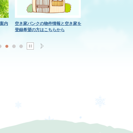
案内
空き家バンクの物件情報と空き家を
大蔵村地域電子マネーく
登録希望の方はこちらから
てはこちらから