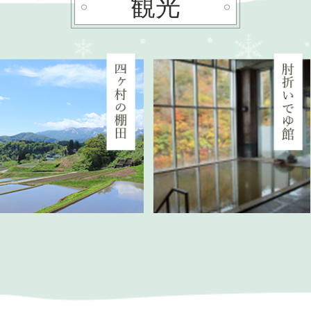
観光
3
枚
目
の
ス
ラ
イ
ド