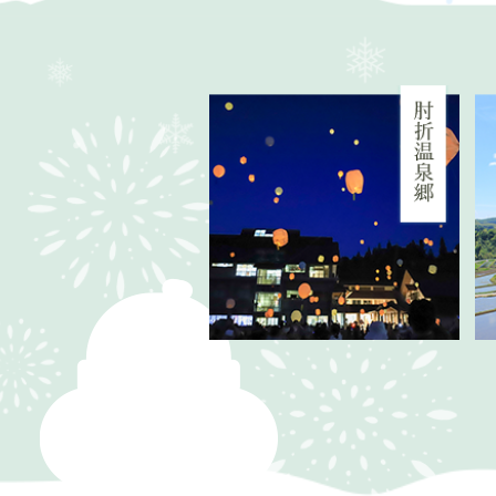
1
2
枚
枚
目
目
の
の
ス
ス
ラ
ラ
イ
イ
ド
ド