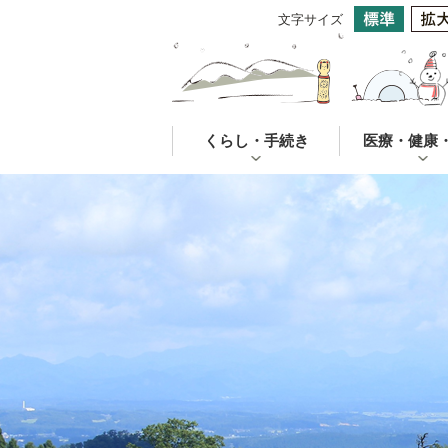
文字サイズ
くらし・手続き
医療・健康
3
枚
目
の
ス
ラ
イ
ド