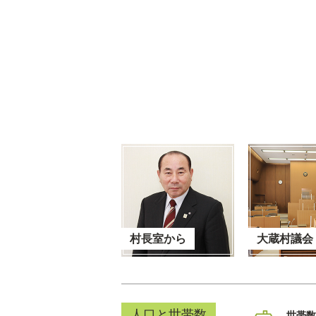
村長室から
大蔵村議会
人口と世帯数
世帯数