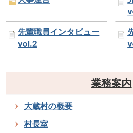
v
先輩職員インタビュー
vol.2
v
業務案内
大蔵村の概要
村長室