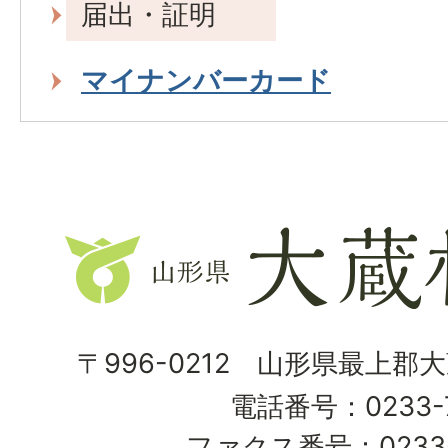
届出・証明
マイナンバーカード
山
形
県
大
〒996-0212 山形県最上郡
蔵
電話番号：0233-7
村
ファクス番号：0233-7