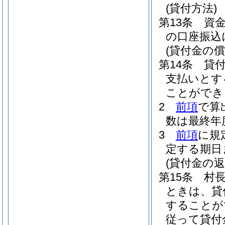
(貸付方法)
第13条
資
の口座振込
(貸付金の償
第14条
貸
支払いとす
ことができ
2
前項
で算
数は最終年
3
前項
に規
定する期日
(貸付金の返
第15条
村
ときは、貸
することが
従って貸付