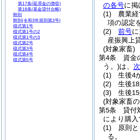
第17条
(延滞金の徴収)
の各号
に掲
第18条
(基金貸付台帳)
(1)
農業経
附則
附則
(令和3年規則第3号)
項の認定
様式第1号
(2)
前号
に
様式第1号の2
様式第1号の3
産振興上
様式第2号
(対象家畜)
様式第3号
様式第4号
第4条
資金
様式第5号
う。)
は、
(1)
生後4
(2)
生後1
(3)
生後1
(対象家畜の
第5条
貸付
により購入
(1)
原則と
る。