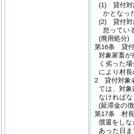
(1)
貸付対
かとなっ
(2)
貸付対
怠ってい
(廃用処分)
第16条
貸
対象家畜が
く劣った場
により村長
2
貸付対象
ては、対象
なければな
(延滞金の徴
第17条
村
償還をしな
あった日ま