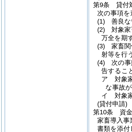
第9条
貸付
次の事項を
(1)
善良な
(2)
対象家
万全を期
(3)
家畜関
射等を行
(4)
次の事
告するこ
ア
対象
な事故
イ
対象
(貸付申請)
第10条
資
家畜導入事
書類を添付