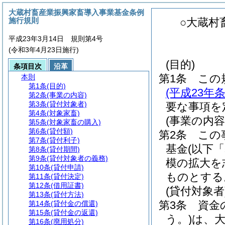
大蔵村畜産業振興家畜導入事業基金条例
施行規則
○大蔵村
平成23年3月14日 規則第4号
(令和3年4月23日施行)
(目的)
条項目次
沿革
第1条
この
本則
第1条
(目的)
(平成23年
第2条
(事業の内容)
第3条
(貸付対象者)
要な事項を
第4条
(対象家畜)
(事業の内容
第5条
(対象家畜の購入)
第6条
(貸付額)
第2条
この
第7条
(貸付利子)
基金
(以下
第8条
(貸付期間)
第9条
(貸付対象者の義務)
模の拡大を
第10条
(貸付申請)
ものとする
第11条
(貸付決定)
第12条
(借用証書)
(貸付対象者
第13条
(貸付方法)
第3条
資金
第14条
(貸付金の償還)
第15条
(貸付金の返還)
う。)
は、
第16条
(廃用処分)