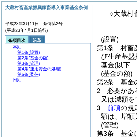
大蔵村畜産業振興家畜導入事業基金条例
○大蔵村
平成23年3月11日 条例第2号
(平成23年4月1日施行)
(設置)
条項目次
沿革
第1条
村畜
本則
第1条
(設置)
び生産基盤
第2条
(基金の額)
第3条
(管理)
基金
(以下
第4条
(運用資金の処理)
(基金の額)
第5条
(委任)
附則
第2条
基金の
2
必要があ
又は減額を
3
前項
の規
額は、増額
(管理)
第3条
基金