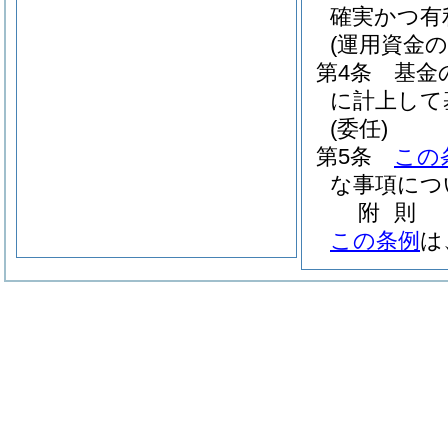
確実かつ有
(運用資金の
第4条
基金
に計上して
(委任)
第5条
この
な事項につ
附
則
この条例
は