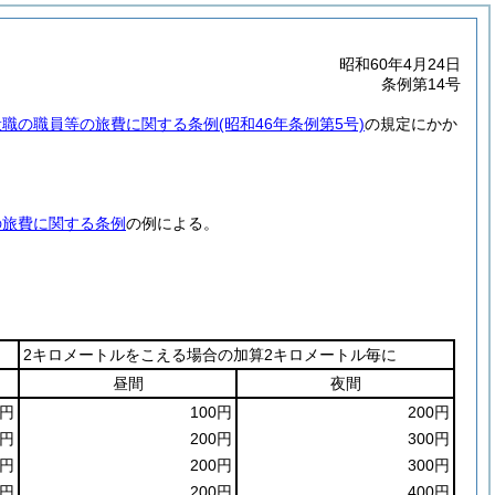
昭和60年4月24日
条例第14号
般職の職員等の旅費に関する条例
(昭和46年条例第5号)
の規定にかか
の旅費に関する条例
の例による。
2キロメートルをこえる場合の加算2キロメートル毎に
昼間
夜間
0円
100円
200円
0円
200円
300円
0円
200円
300円
0円
200円
400円