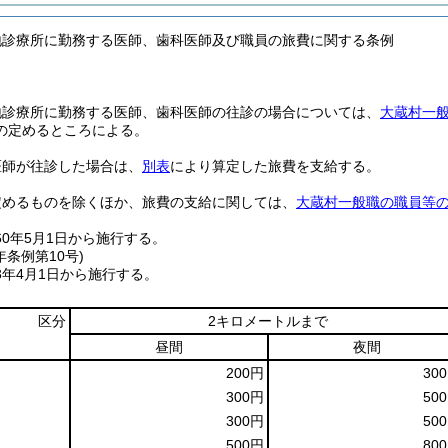
地診療所に勤務する医師、歯科医師及び職員の旅費に関する条例
地診療所に勤務する医師、歯科医師の往診の場合については、
大蔵村一
の定めるところによる。
医師が往診した場合は、
別表
により算定した旅費を支給する。
定めるものを除くほか、旅費の支給に関しては、
大蔵村一般職の職員等
60年5月1日から施行する。
年
条例第10号)
3年4月1日から施行する。
区分
2キロメートルまで
昼間
夜間
200円
30
300円
50
300円
50
500円
80