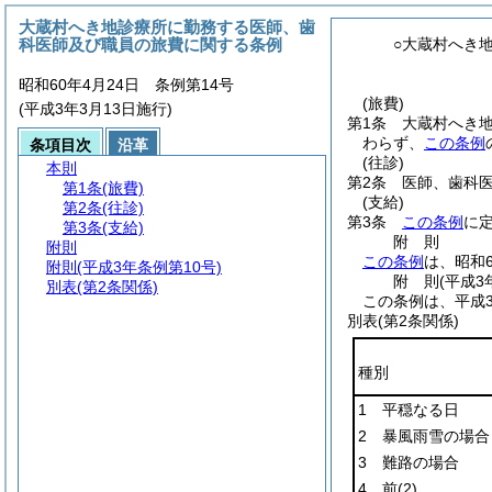
大蔵村へき地診療所に勤務する医師、歯
科医師及び職員の旅費に関する条例
○大蔵村へき
昭和60年4月24日 条例第14号
(旅費)
(平成3年3月13日施行)
第1条
大蔵村へき
わらず、
この条例
条項目次
沿革
(往診)
本則
第2条
医師、歯科
第1条
(旅費)
(支給)
第2条
(往診)
第3条
この条例
に
第3条
(支給)
附
則
附則
この条例
は、昭和
附則
(平成3年条例第10号)
附
則
(平成3
別表
(第2条関係)
この条例は、平成
別表
(第2条関係)
種別
1 平穏なる日
2 暴風雨雪の場合
3 難路の場合
4 前
(2)