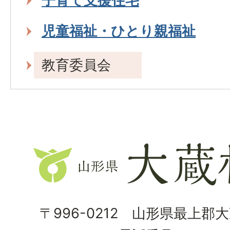
子育て支援住宅
児童福祉・ひとり親福祉
教育委員会
山
形
県
大
〒996-0212 山形県最上郡
蔵