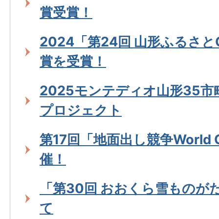
賞受賞！
2024「第24回 山形ふるさ
賞を受賞！
2025モンテディオ山形35
プロジェクト
第17回「地面出し競争World C
催！
「第30回 おおくら雪ものが
て