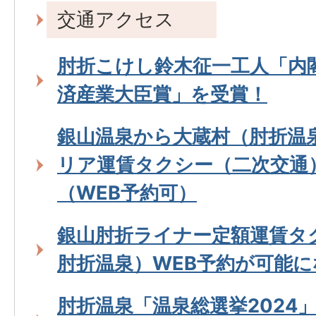
交通アクセス
肘折こけし鈴木征一工人「内
済産業大臣賞」を受賞！
銀山温泉から大蔵村（肘折温
リア運賃タクシー（二次交通
（WEB予約可）
銀山肘折ライナー定額運賃タ
肘折温泉）WEB予約が可能
肘折温泉「温泉総選挙2024