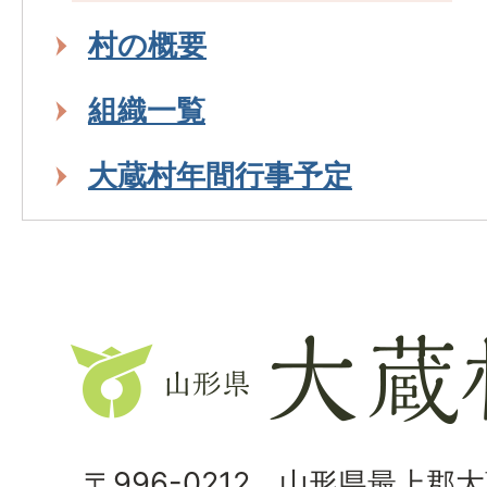
村の概要
組織一覧
大蔵村年間行事予定
山
形
県
大
〒996-0212 山形県最上郡