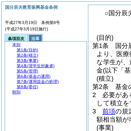
国分辰夫教育振興基金条例
○国分辰
平成27年3月19日 条例第8号
(平成27年3月19日施行)
(目的)
条項目次
沿革
第1条
国分
本則
第1条
(目的)
より、医療
第2条
(積立)
第3条
(事業)
な学生が、
第4条
(奨学生対象者)
金
(以下「
第5条
(管理)
第6条
(基金の運用)
(積立)
第7条
(運用益金の処理)
第2条
基金の
第8条
(委任)
附則
2
必要があ
して積立を
3
前項
の規
額相当額が
(事業)