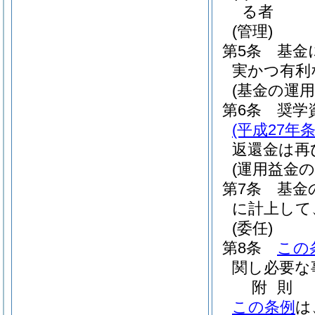
る者
(管理)
第5条
基金
実かつ有利
(基金の運用
第6条
奨学
(平成27年
返還金は再
(運用益金の
第7条
基金
に計上して
(委任)
第8条
この
関し必要な
附
則
この条例
は