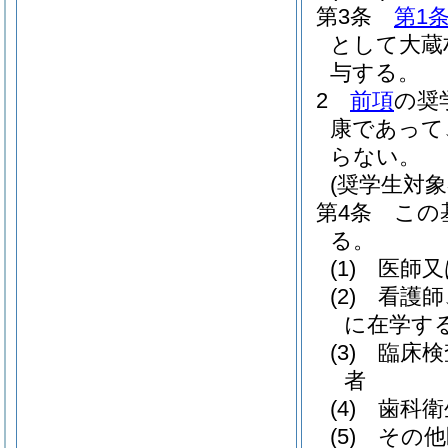
第3条
第1
として大蔵
与する。
2
前項
の奨
康であって
らない。
(奨学生対象
第4条
この
る。
(1)
医師又
(2)
看護師
に在学す
(3)
臨床検
者
(4)
歯科衛
(5)
その他