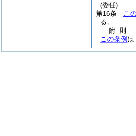
(委任)
第16条
こ
る。
附
則
この条例
は