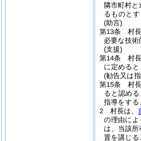
隣市町村と
るものとす
(助言)
第13条
村
必要な技術
(支援)
第14条
村
に定めると
(勧告又は指
第15条
村
ると認める
指導をする
2
村長は、
の理由によ
は、当該所
置を講じる