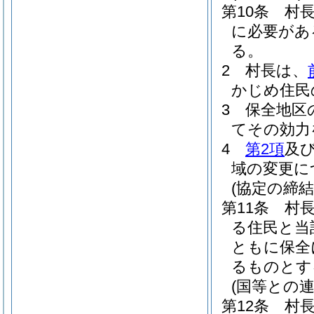
第10条
村
に必要があ
る。
2
村長は、
かじめ住民
3
保全地区
てその効力
4
第2項
及
域の変更に
(協定の締結
第11条
村
る住民と当
ともに保全
るものとす
(国等との連
第12条
村