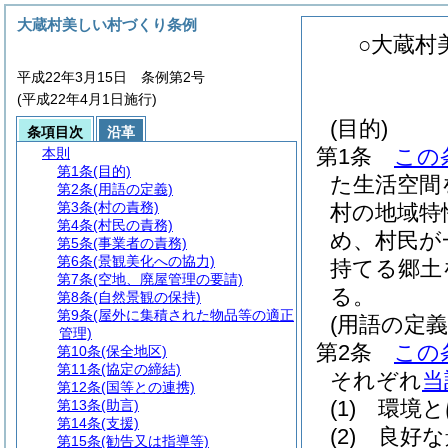
大蔵村美しい村づくり条例
○大蔵村
平成22年3月15日 条例第2号
(平成22年4月1日施行)
(目的)
条項目次
沿革
第1条
この
本則
第1条
(目的)
た生活空間
第2条
(用語の定義)
第3条
(村の責務)
村の地域特
第4条
(村民の責務)
め、村民が
第5条
(事業者の責務)
第6条
(景観美化への協力)
持てる郷土
第7条
(空地、廃屋管理の要請)
る。
第8条
(自然景観の保持)
第9条
(屋外に集積された物品等の適正
(用語の定義
管理)
第2条
この
第10条
(保全地区)
第11条
(協定の締結)
それぞれ
当
第12条
(国等との連携)
(1)
環境と
第13条
(助言)
第14条
(支援)
(2)
良好な
第15条
(勧告又は指導等)