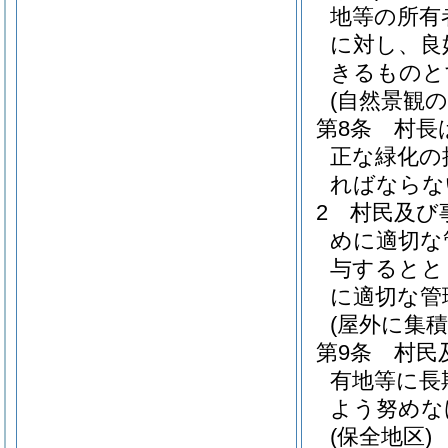
地等の所有
に対し、良
きるものと
(自然景観の
第8条
村長
正な緑化の
ればならな
2
村民及び
めに適切な
与するとと
に適切な管
(屋外に集
第9条
村民
有地等に長
よう努めな
(保全地区)