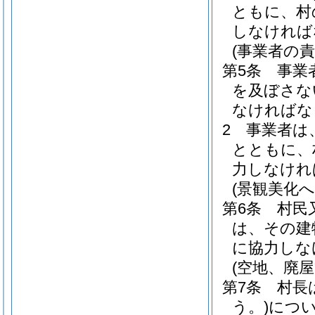
ともに、村
しなければ
(事業者の責
第5条
事業
を及ぼさな
なければな
2
事業者は
とともに、
力しなけれ
(景観美化へ
第6条
村民
は、その建
に協力しな
(空地、廃屋
第7条
村長
う。)
につ