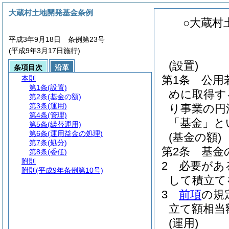
大蔵村土地開発基金条例
○大蔵村
平成3年9月18日 条例第23号
(平成9年3月17日施行)
(設置)
条項目次
沿革
第1条
公用
本則
第1条
(設置)
めに取得す
第2条
(基金の額)
第3条
(運用)
り事業の円
第4条
(管理)
「基金」と
第5条
(繰替運用)
第6条
(運用益金の処理)
(基金の額)
第7条
(処分)
第2条
基金の
第8条
(委任)
附則
2
必要があ
附則
(平成9年条例第10号)
して積立て
3
前項
の規
立て額相当
(運用)