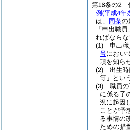
第18条の2
例
(平成4年
は、
同条
の
「申出職員
ればならな
(1)
申出職
号
におい
項を知ら
(2)
出生時
等」という
(3)
職員の
に係る子
況に起因
ことが予
る事情の
ための措