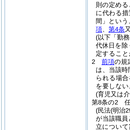
則の定める
に代わる措
間」という
項
、
第4条
(以下「勤
代休日を除
定すること
2
前項
の規
は、当該時
られる場合
を要しない
(育児又は
第8条の2
(民法
(明治2
が当該職員
立について