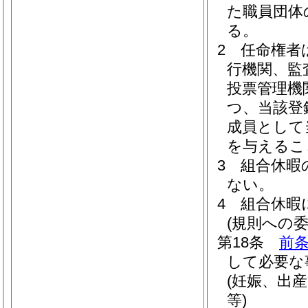
た職員団体
る。
2
任命権者
行機関、監
投票管理機
つ、当該登
成員として
を与えるこ
3
組合休暇
ない。
4
組合休暇
(規則への委
第18条
前
して必要な
(妊娠、出
等)