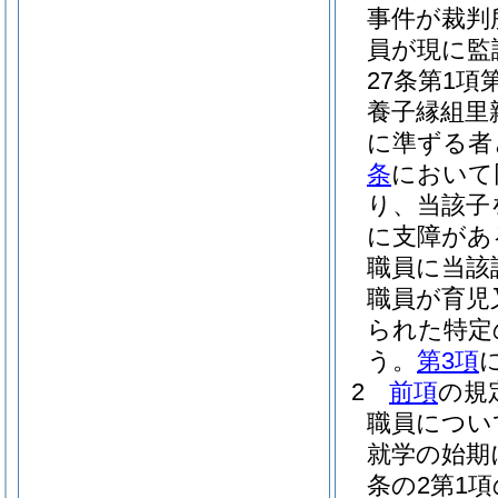
事件が裁判
員が現に監
27条第1
養子縁組里
に準ずる者
条
において
り、当該子
に支障があ
職員に当該
職員が育児
られた特定
う。
第3項
2
前項
の規
職員につい
就学の始期
条の2第1