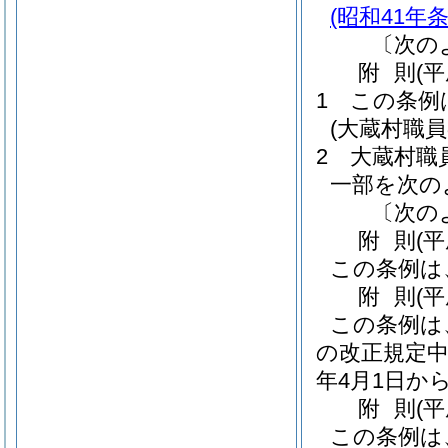
(昭和41年条
〔次の
附
則
(
1
この条例
(大蔵村職
2
大蔵村職
一部を次の
〔次の
附
則
(
この条例は
附
則
(
この条例は
の改正規定中
年4月1日か
附
則
(
この条例は