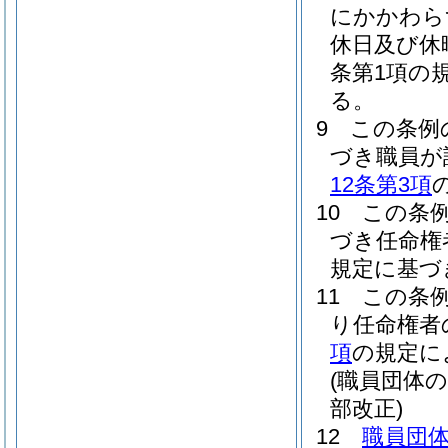
にかかわら
休日及び休
条第1項の
る。
9
この条例
づき職員が
12条第3項
10
この条
づき任命権
規定に基づ
11
この条
り任命権者
項
の規定に
(職員団体
部改正)
12
職員団