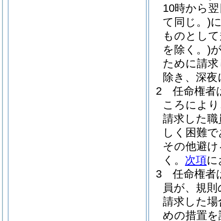
10時から
て同じ。)
ものとして
を除く。)
ために請求
除き、深夜
2
任命権者
ころにより
請求した職
しく困難で
その他避け
く。
次項
に
3
任命権者
員が、規則
請求した場
めの措置を