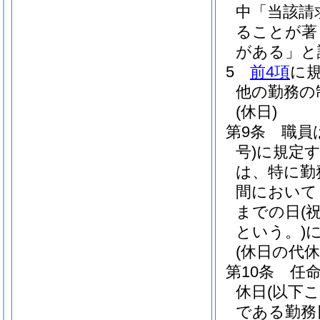
中「当該請
ることが著
がある」と
5
前4項
に
他の勤務の
(休日)
第9条
職員
号)
に規定
は、特に勤
間において
までの日
(
という。)
(休日の代休
第10条
任
休日
(以下
である勤務