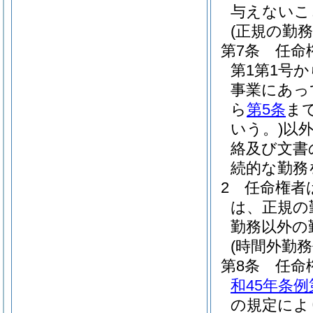
与えないこ
(正規の勤
第7条
任命
第1第1号
事業にあっ
ら
第5条
ま
いう。)
以
絡及び文書
続的な勤務
2
任命権者
は、正規の
勤務以外の
(時間外勤務
第8条
任命
和45年条
の規定によ