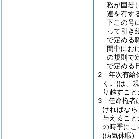
務が国若
連を有す
下この号
って引き
で定める
間中にお
の規則で
で定める
2
年次有給
く。)
は、
り越すこと
3
任命権者
ければなら
与えること
の時季にこ
(病気休暇)