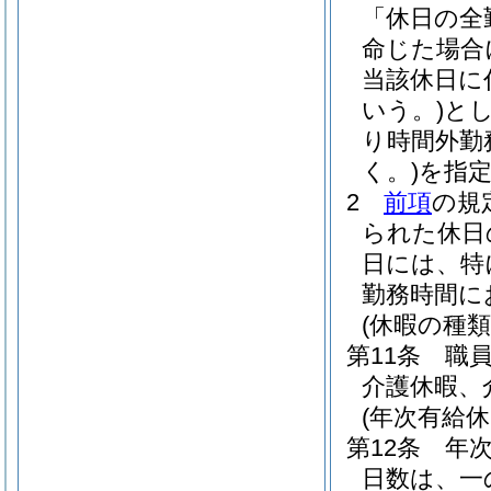
「休日の全
命じた場合
当該休日に
いう。)
と
り時間外勤
く。)
を指
2
前項
の規
られた休日
日には、特
勤務時間に
(休暇の種類
第11条
職
介護休暇、
(年次有給休
第12条
年
日数は、一