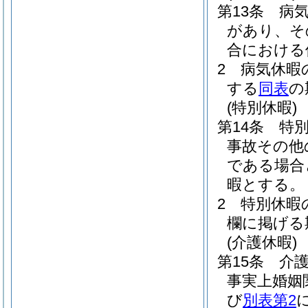
第13条
病
があり、そ
合における
2
病気休暇
する
同表
の
(特別休暇)
第14条
特
事故その他
である場合
暇とする。
2
特別休暇
欄に掲げる
(介護休暇)
第15条
介
事実上婚姻
び
別表第2