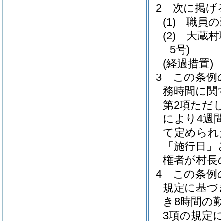
2
次に掲げ
(1)
職員の
(2)
大蔵村
5号)
(経過措置)
3
この条例
務時間に関
第2項ただ
により4週
て定められ
「施行日」
権者が村長
4
この条例
規定に基づ
き8時間の
3項の規定