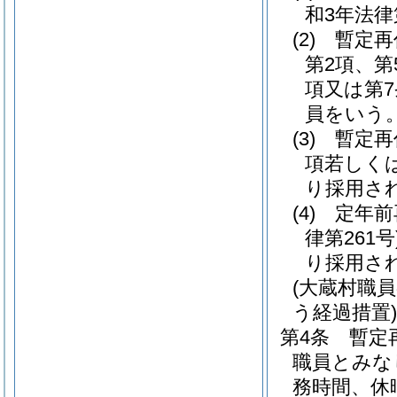
和3年法律
(2)
暫定再
第2項、第
項又は第
員をいう
(3)
暫定再
項若しく
り採用さ
(4)
定年前
律第261号
り採用さ
(大蔵村職
う経過措置)
第4条
暫定
職員とみな
務時間、休