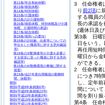
第12条
(年次有給休暇)
3
任命権者
第13条
(病気休暇)
り
前2項
に
第14条
(特別休暇)
第15条
(介護休暇)
する職員の
第15条の2
(介護時間)
長の承認を
第16条
(病気休暇、特別休暇及び介護
休暇、介護時間の承認)
(週休日及
第17条
(組合休暇)
第3条
日曜
第18条
(規則への委任)
第18条の2
(妊娠、出産等についての
日をいう。
申出をした職員等に対する意向確認
再任用短時
等)
第18条の3
(配偶者等が介護を必要と
曜日から金
する状況に至った職員に対する意向
確認等)
ができる。
第18条の4
(勤務環境の整備に関する
2
任命権者
措置)
第19条
(会計年度任用職員の勤務時
につき7時
間、休暇等)
し、定年前
附則
附則
(平成9年条例第6号)
間について
附則
(平成9年条例第23号)
間を割り振
附則
(平成10年条例第3号)
附則
(平成10年条例第15号)
第4条
任命
附則
(平成11年条例第2号)