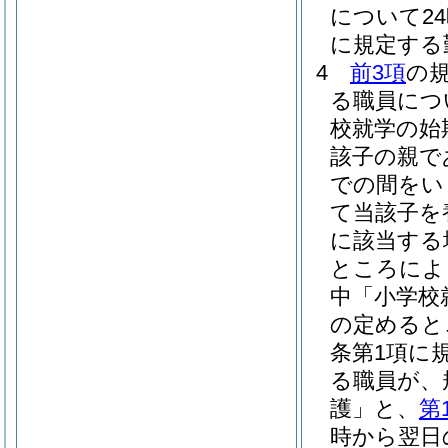
について2
に規定する
4
前3項
の
る職員につ
校就学の始
該子の親で
での間をい
て当該子を
に該当する
ところによ
中「小学校
の定めると
条第1項に
る職員が、
護」と、
第
時から翌日