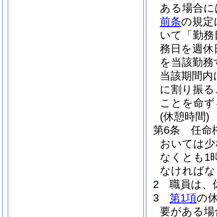
ある場合に
前条
の規定
いて「勤務
務日を週休
を当該勤務
当該期間内
に割り振る
ことを命ず
(休憩時間)
第6条
任命
おいては少
なくとも1
なければな
2
職員は、
3
第1項
の
要がある場