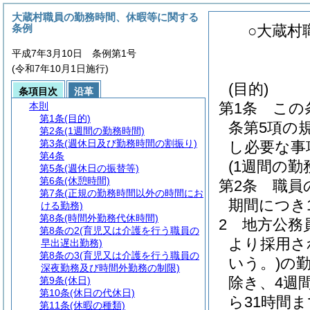
大蔵村職員の勤務時間、休暇等に関する
条例
○大蔵村
平成7年3月10日 条例第1号
(令和7年10月1日施行)
(目的)
条項目次
沿革
第1条
この
本則
第1条
(目的)
条第5項の
第2条
(1週間の勤務時間)
第3条
(週休日及び勤務時間の割振り)
し必要な事
第4条
(1週間の勤
第5条
(週休日の振替等)
第6条
(休憩時間)
第2条
職員
第7条
(正規の勤務時間以外の時間にお
期間につき
ける勤務)
第8条
(時間外勤務代休時間)
2
地方公務員
第8条の2
(育児又は介護を行う職員の
より採用さ
早出遅出勤務)
第8条の3
(育児又は介護を行う職員の
いう。)
の
深夜勤務及び時間外勤務の制限)
除き、4週
第9条
(休日)
第10条
(休日の代休日)
ら31時間
第11条
(休暇の種類)