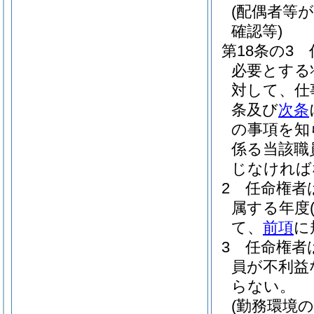
(配偶者等
確認等)
第18条の3
必要とする
対して、仕
条及び
次条
の事項を知
係る当該職
じなければ
2
任命権者
属する年度
て、
前項
に
3
任命権者
員が不利益
らない。
(勤務環境