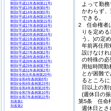
よって勤務
附則
(平成11年条例第11号)
附則
(平成13年条例第6号)
かわらず、
附則
(平成14年条例第5号)
附則
(平成14年条例第15号)
できる。
附則
(平成16年条例第15号)
2
任命権者
附則
(平成17年条例第16号)
附則
(平成20年条例第2号)
りを定める
附則
(平成20年条例第16号)
う。)
の定め
附則
(平成21年条例第6号)
附則
(平成22年条例第5号)
年前再任用
附則
(平成22年条例第15号)
設けなけれ
附則
(平成27年条例第2号)
附則
(平成28年条例第4号)
の特殊の必
附則
(平成28年条例第32号)
用短時間勤
附則
(平成29年条例第7号)
附則
(平成31年条例第2号)
とが困難で
附則
(令和元年条例第20号)
附則
(令和4年条例第8号)
るところに
附則
(令和4年条例第23号)
日以上の割
附則
(令和4年条例第28号)
附則
(令和7年条例第10号)
(週休日の振
附則
(令和7年条例第22号)
第5条
任命
別表第1
別表第2
週休日とさ