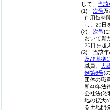
じて、
当該
(1)
次号
及
任用短時
し、20
(2)
次号
に
おいて新
20日を
(3)
当該年
及び基準
職員、
大
例第6号)
団体の職
和40年法律
公社法
(昭
地の拡大
る土地開