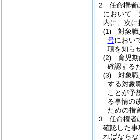
2
任命権者
において「
内に、次に
(1)
対象職
号
におい
項を知ら
(2)
育児期
確認する
(3)
対象職
する対象
ことが予
る事情の
ための措
3
任命権者
確認した事
ればならな