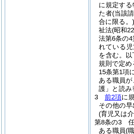
に規定する
た者
(当該
合に限る。
祉法
(昭和2
法第6条の
れている児
を含む。以
規則で定め
15条第1
ある職員が
護」と読み
3
前2項
に
その他の早
(育児又は
第8条の3
ある職員
(