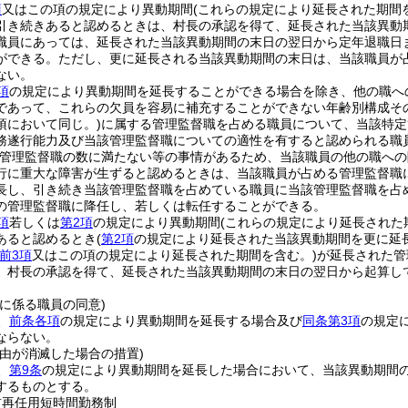
項
又はこの項の規定により異動期間
(これらの規定により延長された期間
引き続きあると認めるときは、村長の承認を得て、延長された当該異動
職員にあっては、延長された当該異動期間の末日の翌日から定年退職日
ができる。
ただし、更に延長される当該異動期間の末日は、当該職員が
ない。
項
の規定により異動期間を延長することができる場合を除き、他の職へ
であって、これらの欠員を容易に補充することができない年齢別構成そ
項において同じ。)
に属する管理監督職を占める職員について、当該特定
務遂行能力及び当該管理監督職についての適性を有すると認められる職
管理監督職の数に満たない等の事情があるため、当該職員の他の職への
行に重大な障害が生ずると認めるときは、当該職員が占める管理監督職
長し、引き続き当該管理監督職を占めている職員に当該管理監督職を占
の管理監督職に降任し、若しくは転任することができる。
項
若しくは
第2項
の規定により異動期間
(これらの規定により延長された
あると認めるとき
(
第2項
の規定により延長された当該異動期間を更に延
前3項
又はこの項の規定により延長された期間を含む。)
が延長された管
、村長の承認を得て、延長された当該異動期間の末日の翌日から起算し
に係る職員の同意)
、
前条各項
の規定により異動期間を延長する場合及び
同条第3項
の規定
ならない。
事由が消滅した場合の措置)
、
第9条
の規定により異動期間を延長した場合において、当該異動期間
するものとする。
前再任用短時間勤務制