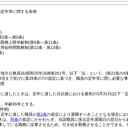
の定年等に関する条例
)
第2条―第5条)
職勤務上限年齢制
(第6条―第11条)
任用短時間勤務制
(第12条・第13条)
条)
、地方公務員法
(昭和25年法律第261号。以下「法」という。)
第22条の4
第3項まで並びに第28条の7の規定に基づき、職員の定年等に関し必要な
制度
に達したときは、定年に達した日以後における最初の3月31日
(以下「
、年齢65年とする。
特例)
、定年に達した職員が
第2条
の規定により退職すべきこととなる場合にお
きは、
同条
の規定にかかわらず、当該職員に係る定年退職日の翌日から
事している職務に従事させるため、引き続き勤務させることができる。