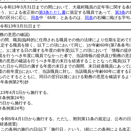
から令和13年3月31日までの間において、大蔵村職員の定年等に関する
う。)
による改正前の
第3条ただし書
に規定する職員であって、
第3条
の
間の区分に応じ、
同条
中「65年」とあるのは、
同表
の右欄に掲げる字句
令和13年3月31日まで
務の意思の確認)
分の間、職員
(臨時的に任用される職員その他の法律により任期を定めて
規定する職員を除く。以下この項において同じ。)
が年齢60年
(第7条各
じ。)
に達する日の属する年度の前年度
(以下この項において「情報の提
認を行うべき年度に職員でなかった者で、当該情報の提供及び勤務の意
務の意思の確認を行うべき年度の末日を経過することとなった職員
(以
れた日から同日の属する年度の末日までの期間、末日経過職員にあって
度の前年度)
)
において、当該職員に対し、当該職員が年齢60年に達する
ものとするとともに、同日の翌日以後における勤務の意思を確認するよ
3年
条例第2号)
抄
13年4月1日から施行する。
年
条例第24号)
の日から施行する。
年
条例第24号)
令和5年4月1日から施行する。
ただし、附則第11条の規定は、公布の
経過措置)
、この条例の施行の日
(以下「施行日」という。)
前にこの条例による改正