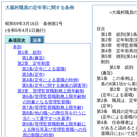
大蔵村職員の定年等に関する条例
○大蔵村職員
昭和59年3月16日 条例第1号
目次
(令和5年4月1日施行)
第1章
総則
(第1条
第2章
定年制度
(
条項目次
沿革
第3章
管理監督
本則
第4章
定年前再
第1章
総則
第5章
雑則
(第14
第1条
(趣旨)
附則
第2章
定年制度
第1章
総則
第2条
(定年による退職)
(趣旨)
第3条
(定年)
第1条
この条例は
第4条
(定年による退職の特例)
条の6第1項から
第5条
(定年に関する施策の調査等)
第2章
定年
第3章
管理監督職勤務上限年齢制
(定年による退職)
第6条
(管理監督職勤務上限年齢制
第2条
職員は、定年
の対象となる管理監督職)
(定年)
第7条
(管理監督職勤務上限年齢)
第3条
職員の定年は
第8条
(他の職への降任等を行うに
(定年による退職の
当たって遵守すべき基準)
第4条
任命権者は
第9条
(管理監督職勤務上限年齢に
があると認めると
よる降任等及び管理監督職への任
退職日において従
用の制限の特例)