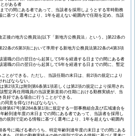
ことがある者
日までの間にある者であって、当該者を採用しようとする常時勤務
報に基づく選考により、1年を超えない範囲内で任期を定め、当該
改正後の地方公務員法
(以下「新地方公務員法」という。)
第22条の
22条の5第3項において準用する新地方公務員法第22条の4第3項
該退職の日の翌日から起算して5年を経過する日までの間にある者
該退職の日の翌日から起算して5年を経過する日までの間に、暫定
ることができる。
ただし、当該任期の末日は、前2項の規定により
ければならない。
くは第2項又は附則第6条第1項若しくは第2項の規定により採用され
該暫定再任用職員の当該更新直前の任期における勤務実績が、当
き良好である場合に行うことができる。
員の同意を得なければならない。
法律第67号)
第284条第1項に規定する一部事務組合及び広域連合を
定年齢到達年度の末日までの間にある者であって、当該者を採用し
他の規則で定める情報に基づく選考により、1年を超えない範囲内
同項各号に掲げる者のうち、特定年齢到達年度の末日までの間にある
る者を、従前の勤務実績その他の規則で定める情報に基づく選考に