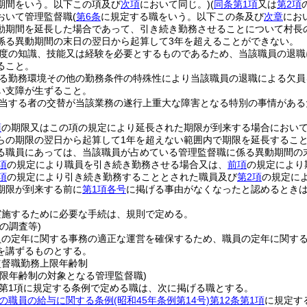
期間をいう。以下この項及び
次項
において同じ。)
(
同条第1項
又は
第2項
おいて管理監督職
(
第6条
に規定する職をいう。以下この条及び
次章
にお
動期間を延長した場合であって、引き続き勤務させることについて村長
係る異動期間の末日の翌日から起算して3年を超えることができない。
度の知識、技能又は経験を必要とするものであるため、当該職員の退職
ること。
る勤務環境その他の勤務条件の特殊性により当該職員の退職による欠員
い支障が生ずること。
当する者の交替が当該業務の遂行上重大な障害となる特別の事情がある
項
の期限又はこの項の規定により延長された期限が到来する場合におい
らの期限の翌日から起算して1年を超えない範囲内で期限を延長するこ
る職員にあっては、当該職員が占めている管理監督職に係る異動期間の末
項
の規定により職員を引き続き勤務させる場合又は、
前項
の規定により
項
の規定により引き続き勤務することとされた職員及び
第2項
の規定に
期限が到来する前に
第1項各号
に掲げる事由がなくなったと認めるとき
実施するために必要な手続は、規則で定める。
の調査等)
員の定年に関する事務の適正な運営を確保するため、職員の定年に関す
を講ずるものとする。
監督職勤務上限年齢制
上限年齢制の対象となる管理監督職)
2第1項に規定する条例で定める職は、次に掲げる職とする。
の職員の給与に関する条例
(昭和45年条例第14号)
第12条第1項
に規定す