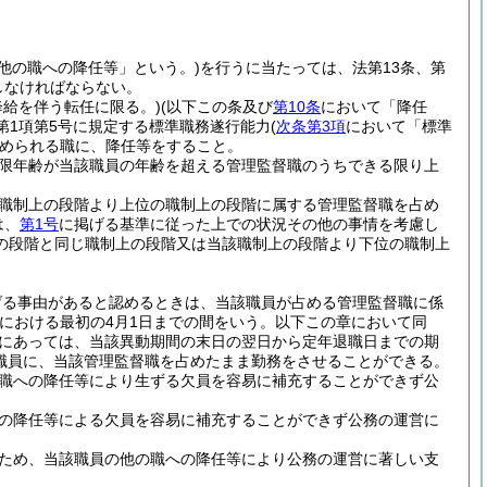
他の職への降任等」という。)
を行うに当たっては、法第13条、第
守しなければならない。
降給を伴う転任に限る。)
(以下この条及び
第10条
において「降任
第1項第5号に規定する標準職務遂行能力
(
次条第3項
において「標準
められる職に、降任等をすること。
限年齢が当該職員の年齢を超える管理監督職のうちできる限り上
職制上の段階より上位の職制上の段階に属する管理監督職を占め
は、
第1号
に掲げる基準に従った上での状況その他の事情を考慮し
の段階と同じ職制上の段階又は当該職制上の段階より下位の職制上
げる事由があると認めるときは、当該職員が占める管理監督職に係
における最初の4月1日までの間をいう。以下この章において同
員にあっては、当該異動期間の末日の翌日から定年退職日までの期
職員に、当該管理監督職を占めたまま勤務をさせることができる。
職への降任等により生ずる欠員を容易に補充することができず公
の降任等による欠員を容易に補充することができず公務の運営に
ため、当該職員の他の職への降任等により公務の運営に著しい支