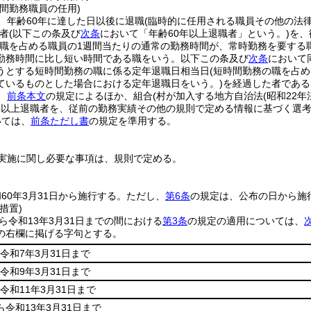
間勤務職員の任用)
、年齢60年に達した日以後に退職
(臨時的に任用される職員その他の法
者
(以下この条及び
次条
において「年齢60年以上退職者」という。)
を、
該職を占める職員の1週間当たりの通常の勤務時間が、常時勤務を要する
勤務時間に比し短い時間である職をいう。以下この条及び
次条
において
うとする短時間勤務の職に係る定年退職日相当日
(短時間勤務の職を占
ているものとした場合における定年退職日をいう。)
を経過した者である
、
前条本文
の規定によるほか、組合
(村が加入する地方自治法
(昭和22年
年以上退職者を、従前の勤務実績その他の規則で定める情報に基づく選
いては、
前条ただし書
の規定を準用する。
実施に関し必要な事項は、規則で定める。
60年3月31日から施行する。
ただし、
第6条
の規定は、公布の日から施
措置)
から令和13年3月31日までの間における
第3条
の規定の適用については、
の右欄に掲げる字句とする。
令和7年3月31日まで
令和9年3月31日まで
令和11年3月31日まで
ら令和13年3月31日まで