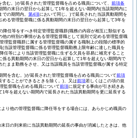
を含む。)
が延長された管理監督職を占める職員について、
前項各
期間の末日の翌日から起算して1年を超えない期間内
(当該期間内に
までの期間内。
第4項
において同じ。)
で延長された当該異動期間を
占める管理監督職に係る異動期間の末日の翌日から起算して3年を
の降任等をすべき特定管理監督職群
(職務の内容が相互に類似する
の他の特別の事情がある管理監督職として規則で定める管理監督職
管理監督職群に属する管理監督職の属する職制上の段階の標準的
員
(当該管理監督職に係る管理監督職勤務上限年齢に達した職員を
降任等により当該管理監督職に生ずる欠員を容易に補充すること
に係る異動期間の末日の翌日から起算して1年を超えない期間内で
めたまま勤務をさせ、又は当該職員を当該管理監督職が属する特定
期間を含む。)
が延長された管理監督職を占める職員について
前項
長することができるときを除く。)
、又は
前項
若しくはこの項の規
理監督職を占める職員について
前項
に規定する事由が引き続きあ
て1年を超えない期間内で延長された当該異動期間を更に延長する
により他の管理監督職に降任等をする場合には、あらかじめ職員の
の末日の到来前に当該異動期間の延長の事由が消滅したときは、他