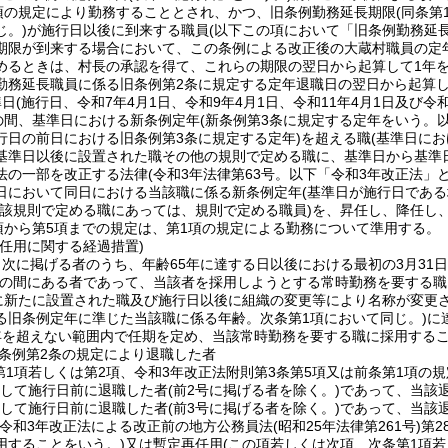
2項の規定により勤務することとされ、かつ、旧条例勤務延長期限
(同条
じ。)
が施行日以後に到来する職員
(以下この項において「旧条例勤務延
期限が到来する場合において、この条例による改正後の大蔵村職員の定
めるときは、村長の承認を得て、これらの期限の翌日から起算して1年
勤務延長職員に係る旧条例第2条に規定する定年退職日の翌日から起算し
準日
(施行日、令和7年4月1日、令和9年4月1日、令和11年4月1日及び令
での間、基準日における新条例定年
(新条例第3条に規定する定年をいう。以
行日の前日における旧条例第3条に規定する定年)
を超える職
(基準日に
基準日以後に設置された職その他の規則で定める職に、基準日から基準日
法の一部を改正する法律
(令和3年法律第63号。以下「令和3年改正法」と
日において同日における当該職に係る新条例定年
(基準日が施行日であ
当該規則で定める職にあっては、規則で定める職員)
を、昇任し、降任し
項から第5項までの規定は、第1項の規定による勤務について準用する。
任用に関する経過措置)
次に掲げる者のうち、年齢65年に達する日以後における最初の3月31日
の間にある者であって、当該者を採用しようとする常時勤務を要する職
に新たに設置された職及び施行日以後に組織の変更等により名称が変更
る旧条例定年に準じた当該職に係る年齢。次条第1項において同じ。)
に
年を超えない範囲内で任期を定め、当該常時勤務を要する職に採用する
条例第2条の規定により退職した者
第1項若しくは第2項、令和3年改正法附則第3条第5項又は前条第1項の
続して施行日前に退職した者
(前2号に掲げる者を除く。)
であって、当該
続して施行日前に退職した者
(前3号に掲げる者を除く。)
であって、当該
(令和3年改正法による改正前の地方公務員法
(昭和25年法律第261号)
第2
用することをいう。)
又は暫定再任用
(この項若しくは次項、次条第1項若