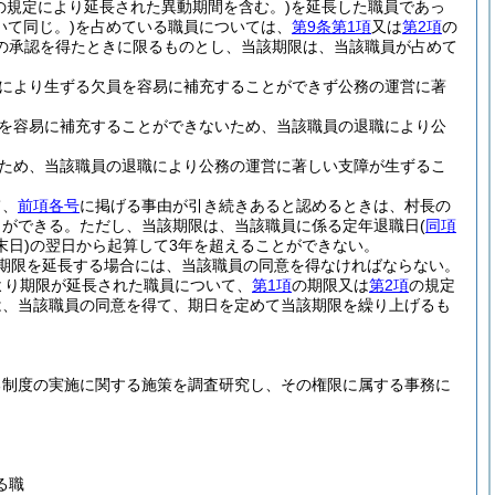
の規定により延長された異動期間を含む。)
を延長した職員であっ
いて同じ。)
を占めている職員については、
第9条第1項
又は
第2項
の
の承認を得たときに限るものとし、当該期限は、当該職員が占めて
により生ずる欠員を容易に補充することができず公務の運営に著
を容易に補充することができないため、当該職員の退職により公
ため、当該職員の退職により公務の運営に著しい支障が生ずるこ
て、
前項各号
に掲げる事由が引き続きあると認めるときは、村長の
とができる。
ただし、当該期限は、当該職員に係る定年退職日
(
同項
日)
の翌日から起算して3年を超えることができない。
期限を延長する場合には、当該職員の同意を得なければならない。
より期限が延長された職員について、
第1項
の期限又は
第2項
の規定
は、当該職員の同意を得て、期日を定めて当該期限を繰り上げるも
る制度の実施に関する施策を調査研究し、その権限に属する事務に
る職