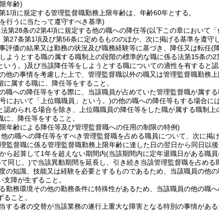
限年齢)
2第1項に規定する管理監督職勤務上限年齢は、年齢60年とする。
等を行うに当たって遵守すべき基準)
法第28条の2第4項に規定する他の職への降任等
(以下この章において「
3、第27条第1項及び第56条に定めるもののほか、次に掲げる基準を遵
事評価の結果又は勤務の状況及び職務経験等に基づき、降任又は転任
(
しようとする職の属する職制上の段階の標準的な職に係る法第15条の2
という。)
及び当該降任等をしようとする職についての適性を有すると認
の他の事情を考慮した上で、管理監督職以外の職又は管理監督職勤務上
階に属する職に、降任等をすること。
の職への降任等をする際に、当該職員が占めていた管理監督職が属する
の号において「上位職職員」という。)
の他の職への降任等もする場合に
と認められる場合を除き、上位職職員の降任等をした職が属する職制上
職に、降任等をすること。
上限年齢による降任等及び管理監督職への任用の制限の特例)
、他の職への降任等をすべき管理監督職を占める職員について、次に掲
管理監督職に係る管理監督職勤務上限年齢に達した日の翌日から同日以後
から起算して1年を超えない期間内
(当該期間内に定年退職日がある職
て同じ。)
で当該異動期間を延長し、引き続き当該管理監督職を占める
度の知識、技能又は経験を必要とするものであるため、当該職員の他の
い支障が生ずること。
る勤務環境その他の勤務条件に特殊性があるため、当該職員の他の職へ
ずること。
当する者の交替が当該業務の遂行上重大な障害となる特別の事情がある
。