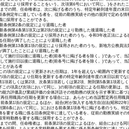
の規定により採用することをいう。次項第6号において同じ。)
をされた
1日までの間、任命権者は、次に掲げる者のうち、特定年齢到達年度の末
新条例定年に達している者を、従前の勤務実績その他の規則で定める情
職に採用することができる。
新条例第2条の規定により退職した者
新条例第4条第1項又は第2項の規定により勤務した後退職した者
新条例第12条の規定により採用された者のうち、令和3年改正法による
する任期が満了したことにより退職した者
新条例第13条第1項の規定により採用された者のうち、新地方公務員法第
が満了したことにより退職した者
続して施行日以後に退職した者
(前各号に掲げる者を除く。)
であって、当
続して施行日以後に退職した者
(前各号に掲げる者を除く。)
であって、当
ことがある者
この項の規定により更新された任期は、1年を超えない範囲内で更新す
の項の規定により任期を更新する者の特定年齢到達年度の末日以前でな
(第1項若しくは第2項、次条第1項若しくは第2項、附則第5条第1項若し
下この項及び次項において同じ。)
の前項の規定による任期の更新は、当
の能力評価及び業績評価の全体評語その他勤務の状況を示す事実に基づ
定再任用職員の任期を更新する場合には、あらかじめ当該暫定再任用職
、前条第1項の規定によるほか、組合
(村が加入する地方自治法
(昭和22年
則第6条において同じ。)
における前条第1項各号に掲げる者のうち、特
務を要する職に係る旧条例定年に達している者を、従前の勤務実績その
該常時勤務を要する職に採用することができる。
1日までの間、任命権者は、前条第2項の規定によるほか、組合における
者を採用しようとする常時勤務を要する職に係る新条例定年に達してい