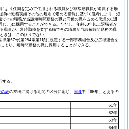
律により任期を定めて任用される職員及び非常勤職員が退職する場
従前の勤務実績その他の規則で定める情報に基づく選考により、短
職でその職務が当該短時間勤務の職と同種の職を占める職員の1週
同じ。)
に採用することができる。
ただし、年齢60年以上退職者が
める職員が、常時勤務を要する職でその職務が当該短時間勤務の職
ときは、この限りでない。
法律第67号)
第284条第1項に規定する一部事務組合及び広域連合を
考により、短時間勤務の職に採用することができる。
行する。
次の表
の左欄に掲げる期間の区分に応じ、
同条
中「65年」とあるの
61年
62年
63年
64年