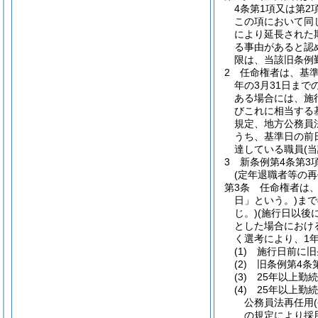
4条第1項又は第
この項において同
により延長された
る事由があると認
限は、当該旧条例
2
任命権者は、基
年の3月31日ま
ある場合には、施
びこれに相当する
規定、地方公務員
うち、基準日の前
達している職員
(
3
新条例第4条第3
(定年退職者等の再
第3条
任命権者は、
日」という。)
まで
じ。)
(施行日以後
とした場合におけ
く選考により、1
(1)
施行日前に旧
(2)
旧条例第4条
(3)
25年以上勤
(4)
25年以上勤
公務員法再任用
の規定により採