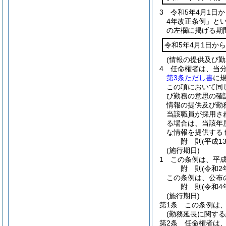
3
令和5年4月1日
4年改正条例」とい
の左欄に掲げる期
令和5年4月1日から
(情報の提供及び勤
4
任命権者は、当
第3条ただし書
に
この項において同
び勤務の意思の確
情報の提供及び勤
当該職員が採用さ
る場合は、当該年
な情報を提供する
附
則
(平成1
(施行期日)
1
この条例は、平成
附
則
(令和2
この条例は、公布
附
則
(令和4
(施行期日)
第1条
この条例は、
(勤務延長に関する
第2条
任命権者は