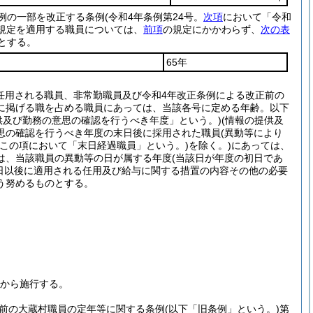
条例の一部を改正する条例
(令和4年条例第24号。
次項
において「令和
規定を適用する職員については、
前項
の規定にかかわらず、
次の表
とする。
65年
任用される職員、非常勤職員及び令和4年改正条例による改正前の
号に掲げる職を占める職員にあっては、当該各号に定める年齢。以下
供及び勤務の意思の確認を行うべき年度」という。)
(情報の提供及
思の確認を行うべき年度の末日後に採用された職員
(異動等により
下この項において「末日経過職員」という。)
を除く。)
にあっては、
は、当該職員の異動等の日が属する年度
(当該日が年度の初日であ
日以後に適用される任用及び給与に関する措置の内容その他の必要
う努めるものとする。
日から施行する。
前の大蔵村職員の定年等に関する条例
(以下「旧条例」という。)
第