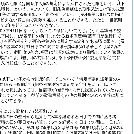
第1項の期限又は同条第2項の規定により延長された期限をいう。以下
長職員」という。)
について、旧条例勤務延長期限又はこの項の規定
年等に関する条例
(以下「新条例」という。)
第4条第1項各号に掲げ
を超えない範囲内で期限を延長することができる。
ただし、当該期
て3年を超えることができない。
和13年4月1日をいう。以下この項において同じ。)
から基準日の翌
下同じ。)
が基準日の前日における新条例定年
(基準日が施行日で
おける新条例定年が新条例第3条に規定する定年である職に限る。)
及
の翌年の3月31日までの間に新条例第4条第1項若しくは第2項の
いう。)
附則第3条第5項又は前項の規定により勤務している職員の
る場合には、施行日の前日における旧条例第3条に規定する定年)
に
、又は転任することができない。
(以下この条から附則第6条までにおいて「特定年齢到達年度の末
に係る旧条例定年
(旧条例第3条に規定する定年をいう。以下同
された職にあっては、当該職が施行日の前日に設置されていたもの
達している者を、従前の勤務実績その他の規則で定める情報に基づ
ことができる。
規定により勤務した後退職した者
退職の日の翌日から起算して5年を経過する日までの間にある者
退職の日の翌日から起算して5年を経過する日までの間に、旧地方
8条の4第1項、第28条の5第1項又は第28条の6第1項若しくは第2項
しくは第2項、附則第5条第1項若しくは第2項又は附則第6条第1項