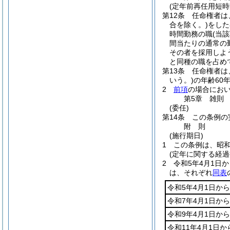
(定年前再任用短時
第12条
任命権者は
合を除く。)
をした
時間勤務の職
(当
間当たりの通常の
その者を採用しよ
と同種の職を占め
第13条
任命権者は
いう。)
の年齢60
2
前項
の場合にお
第5章
雑則
(委任)
第14条
この条例の
附
則
(施行期日)
1
この条例は、昭和
(定年に関する経過
2
令和5年4月1日
は、それぞれ
同表
令和5年4月1日から
令和7年4月1日から
令和9年4月1日から
令和11年4月1日か