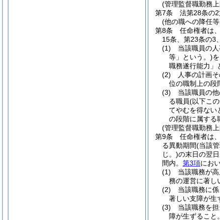
(管理監督職勤務上
第7条
法第28条の
(他の職への降任
第8条
任命権者は、
15条、第23条の
(1)
当該職員の人
等」という。)
を
職務遂行能力」
(2)
人事の計画そ
位の職制上の段
(3)
当該職員の他
る職員
(以下こ
てやむを得ない
の段階に属する
(管理監督職勤務
第9条
任命権者は
る異動期間
(当該
じ。)
の末日の翌日
間内。
第3項
におい
(1)
当該職務が高
務の運営に著し
(2)
当該職務に係
著しい支障が生
(3)
当該職務を担
障が生ずること