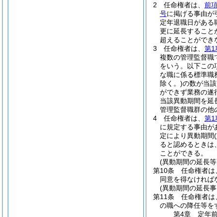
2
任命権者は、
前
号
に掲げる事由が
定年退職日がある
更に延長すること
超えることができ
3
任命権者は、
第1
複数の管理監督職
をいう。以下この
な職に係る標準職
除く。)
の数が当該
ができず業務の遂
当該異動期間を延
管理監督職群の他
4
任命権者は、
第1
に規定する事由が
定により異動期間
(
ると認めるときは
ことができる。
(異動期間の延長等
第10条
任命権者は
同意を得なければ
(異動期間の延長
第11条
任命権者は
の職への降任等を
第4章
定年