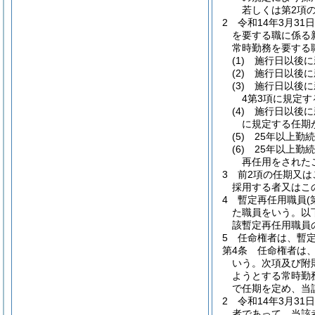
若しくは第2項
2
令和14年3月3
を要する職に係る
常時勤務を要する
(1)
施行日以後に
(2)
施行日以後に
(3)
施行日以後に
4第3項に規定
(4)
施行日以後に
に規定する任期
(5)
25年以上勤
(6)
25年以上勤
再任用をされた
3
前2項の任期又は
採用する者又はこ
4
暫定再任用職員
た職員をいう。以
該暫定再任用職員
5
任命権者は、暫
第4条
任命権者は
いう。次項及び附
ようとする常時勤
で任期を定め、当
2
令和14年3月3
者であって、当該