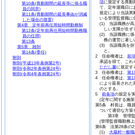
項
に規定する異動
第10条
(異動期間の延長等に係る職
て、定年退職日に
員の同意)
規定により当該異
第11条
(異動期間の延長事由が消滅
いる管理監督職に
した場合の措置)
(1)
当該職務が高
第4章
定年前再任用短時間勤務制
しい支障が生ず
第12条
(定年前再任用短時間勤務職
(2)
当該職務に係
員の任用)
務の運営に著し
第13条
(3)
当該職員を担
第5章
雑則
と。
第14条
(委任)
2
任命権者は、
前
附則
承認を得て、これ
附則
(平成13年条例第2号)
ただし書
に規定す
附則
(令和2年条例第24号)
3
任命権者は、
第1
附則
(令和4年条例第24号)
4
任命権者は、
第1
により延長された
のとする。
5
前各項
の規定を
(定年に関する施策
第5条
村長は、職
ついて適切な方策
第3章
管理
(管理監督職勤務
第6条
法第28条の
(1)
大蔵村一般職